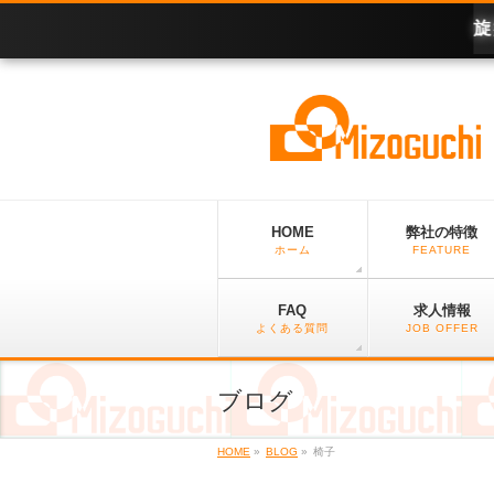
旋
盤、
5
軸
マ
シ
ニ
ン
グ
加
工、
フ
ラ
イ
HOME
弊社の特徴
ス
ホーム
FEATURE
加
工。
愛
FAQ
求人情報
知
県
よくある質問
JOB OFFER
丹
羽
郡
ブログ
扶
桑
町
の
HOME
»
BLOG
»
椅子
会
社
で