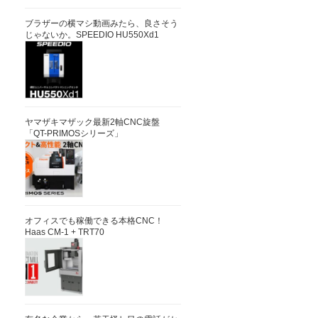
ブラザーの横マシ動画みたら、良さそう
じゃないか。SPEEDIO HU550Xd1
ヤマザキマザック最新2軸CNC旋盤
「QT-PRIMOSシリーズ」
オフィスでも稼働できる本格CNC！
Haas CM-1 + TRT70