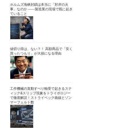
ホルムズ海峡封鎖は本当に「対岸の火
事」なのか ――製造業の現場で既に起き
ていること
値切り得は、ない？！ 高額商品で「安く
買ったつもり」が大損になる理由
工作機械の直動すべり軸受で起きるステ
ィック&スリップ現象をトライボロジー
で徹底解説！ストライベック曲線とゾン
マーフェルト数