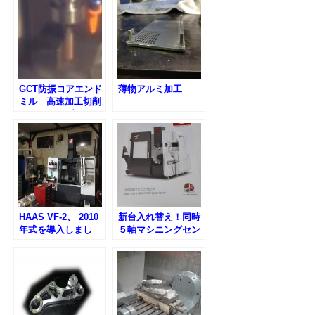
り抜き加工
GCT防振コアエンド
薄物アルミ加工
ミル 高速加工切削
動画をアップロード
しました。
HAAS VF-2、 2010
新台入れ替え！同時
年式を導入しまし
５軸マシニングセン
た。
タHAAS UMC-750
契約しました！