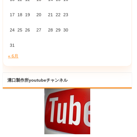
17
18
19
20
21
22
23
24
25
26
27
28
29
30
31
« 6月
溝口製作所youtubeチャンネル