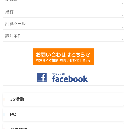
経営
計算ツール
設計案件
3S活動
PC