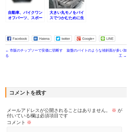
自動車、バイクワン
大きい丸モノをバイ
オフパーツ、スポー
スでつかむために生
ツ用品などの加工も
爪を無理やり作って
可能です。
みました。HAAS
UMC-750
Facebook
Hatena
twitter
Google+
LINE
←
市販のチップソーで安価に切断す
旋盤のバイトのような傾斜面が多い加
る
工
→
コメントを残す
メールアドレスが公開されることはありません。
※
が
付いている欄は必須項目です
コメント
※