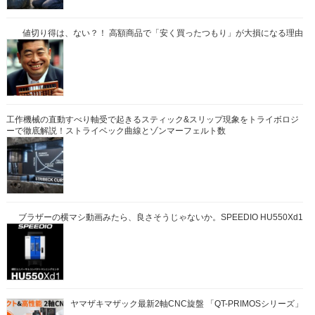
値切り得は、ない？！ 高額商品で「安く買ったつもり」が大損になる理由
工作機械の直動すべり軸受で起きるスティック&スリップ現象をトライボロジ
ーで徹底解説！ストライベック曲線とゾンマーフェルト数
ブラザーの横マシ動画みたら、良さそうじゃないか。SPEEDIO HU550Xd1
ヤマザキマザック最新2軸CNC旋盤 「QT-PRIMOSシリーズ」