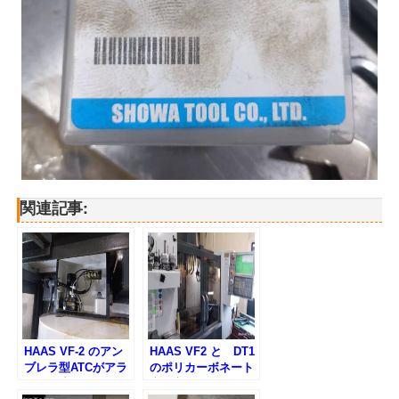
関連記事:
HAAS VF-2 のアン
HAAS VF2 と DT1
ブレラ型ATCがアラ
のポリカーボネート
ームで止まったので
窓の交換