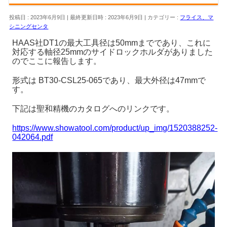
投稿日 : 2023年6月9日
最終更新日時 : 2023年6月9日
カテゴリー :
フライス、マ
シニングセンタ
HAAS社DT1の最大工具径は50mmまでであり、これに
対応する軸径25mmのサイドロックホルダがありました
のでここに報告します。
形式は BT30-CSL25-065であり、最大外径は47mmで
す。
下記は聖和精機のカタログへのリンクです。
https://www.showatool.com/product/up_img/1520388252-
042064.pdf