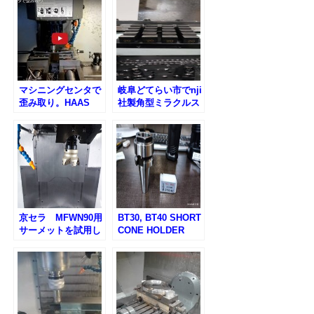
自分で修理しまし
た。
マシニングセンタで
岐阜どてらい市でnji
歪み取り。HAAS
社製角型ミラクルス
DT-1
ペーサーを買ってみ
ました。
京セラ MFWN90用
BT30, BT40 SHORT
サーメットを試用し
CONE HOLDER
てみました。
ER32 DIN69871 シ
ョートコーン、ナッ
ト埋没式のコレット
ホルダを購入してみ
ました。