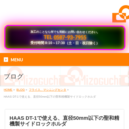
加工のことなら何でも気軽にお問い合わせください。
0587-93-7955
TEL
受付時間 8:10～17:30（土・日・祝日除く）
MENU
ブログ
HOME
»
BLOG
»
フライス、マシニングセンタ
»
HAAS DT-1で使える、直径50mm以下の聖和精機製サイドロックホルダ
HAAS DT-1で使える、直径50mm以下の聖和精
機製サイドロックホルダ