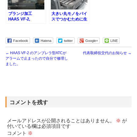
プランジ加工
大きい丸モノをバイ
HAAS VF-2,
スでつかむために生
ONECNC XR6, タン
爪を無理やり作って
ガロイ DO FEED
みました。HAAS
MINI
UMC-750
Facebook
Hatena
twitter
Google+
LINE
←
HAAS VF-2 のアンブレラ型ATCが
代表取締役交代のお知らせ
→
アラームで止まったので自分で修理し
ました。
コメントを残す
メールアドレスが公開されることはありません。
※
が
付いている欄は必須項目です
コメント
※