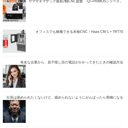
ヤマザキマザック最新2軸CNC旋盤 「QT-PRIMOSシリーズ」
オフィスでも稼働できる本格CNC！Haas CM-1 + TRT70
有名な企業から、若干怪し目の電話がかかってきたときの確認方法
社長は舐められたくないけど、舐められないようにがんばったら滑稽になる