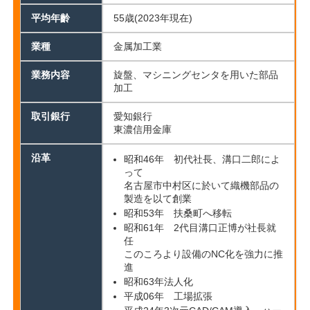
平均年齡
55歳(2023年現在)
業種
金属加工業
業務内容
旋盤、マシニングセンタを用いた部品
加工
取引銀行
愛知銀行
東濃信用金庫
沿革
昭和46年 初代社長、溝口二郎によ
って
名古屋市中村区に於いて織機部品の
製造を以て創業
昭和53年 扶桑町へ移転
昭和61年 2代目溝口正博が社長就
任
このころより設備のNC化を強力に推
進
昭和63年法人化
平成06年 工場拡張