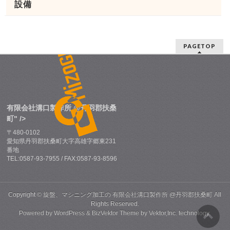
設備
PAGETOP
有限会社溝口製作所 @丹羽郡扶桑
町" />
〒480-0102
愛知県丹羽郡扶桑町大字高雄字郷東231
番地
TEL:0587-93-7955 / FAX:0587-93-8596
Copyright ©
旋盤、マシニング加工の 有限会社溝口製作所 @丹羽郡扶桑町
All
Rights Reserved.
Powered by
WordPress
&
BizVektor Theme
by
Vektor,Inc.
technology.