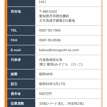
Ltd.)
所在地
〒480-0102
愛知県丹羽郡扶桑町
大字高雄字郷東231番地
TEL
0587-93-7955
FAX
0587-93-8596
E-mail
kakou@mizoguchi-ss.com
代表者
代表取締役社長
溝口 敬悟(みぞぐち けいご)
創業
昭和46年
設立
昭和63年3月17日
資本金
500万円
従業員数
10名(パート含む。内女性2名)