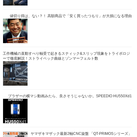
値切り得は、ない？！ 高額商品で「安く買ったつもり」が大損になる理由
工作機械の直動すべり軸受で起きるスティック&スリップ現象をトライボロジ
ーで徹底解説！ストライベック曲線とゾンマーフェルト数
ブラザーの横マシ動画みたら、良さそうじゃないか。SPEEDIO HU550Xd1
ヤマザキマザック最新2軸CNC旋盤 「QT-PRIMOSシリーズ」